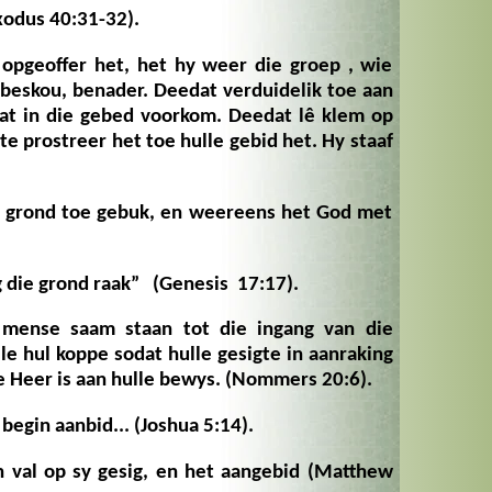
xodus 40:31-32).
opgeoffer het, het hy weer die groep , wie
beskou, benader. Deedat verduidelik toe aan
wat in die gebed voorkom. Deedat lê klem op
ete prostreer het toe hulle gebid het. Hy staaf
l:
 grond toe gebuk, en weereens het God met
g die grond raak”
(Genesis 17:17).
mense saam staan tot die ingang van die
e hul koppe sodat hulle gesigte in aanraking
e Heer is aan hulle bewys.
(Nommers 20:6).
begin aanbid... (Joshua 5:14).
en val op sy gesig, en het aangebid
(Matthew