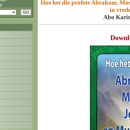
Hoe het die profete Abraham, Mo
p.
in vred
Abo Kari
Downl