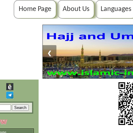
Home Page
About Us
Languages
❮
age.