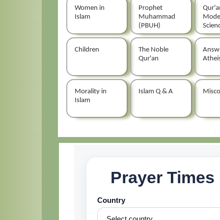
Women in
Prophet
Qur'a
Islam
Muhammad
Mode
(PBUH)
Scien
Children
The Noble
Answ
Qur'an
Athe
Morality in
Islam Q & A
Misco
Islam