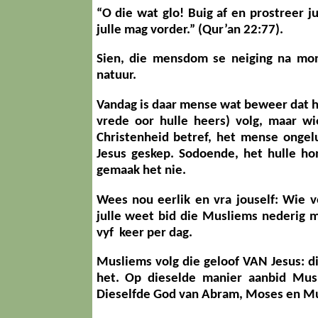
“O die wat glo! Buig af en prostreer j
julle mag vorder.”
(Qur’an 22:77).
Sien, die mensdom se neiging na mon
natuur.
Vandag is daar mense wat beweer dat h
vrede oor hulle heers) volg, maar wi
Christenheid betref, het mense ongelu
Jesus geskep. Sodoende, het hulle ho
gemaak het nie.
Wees nou eerlik en vra jouself: Wie 
julle weet bid die Musliems nederig 
vyf keer per dag.
Musliems volg die geloof VAN Jesus: d
het. Op dieselde manier aanbid Mus
Dieselfde God van Abram, Moses en Mu