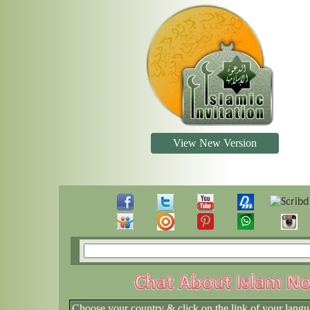
View New Version
Choose your country & click on the link of your langu