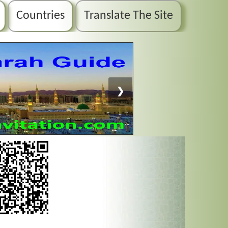
Countries
Translate The Site
❯