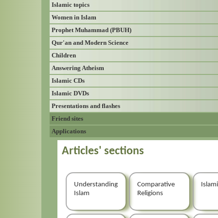
Islamic topics
Women in Islam
Prophet Muhammad (PBUH)
Qur'an and Modern Science
Children
Answering Atheism
Islamic CDs
Islamic DVDs
Presentations and flashes
Friend sites
Applications
Articles' sections
Understanding
Comparative
Islami
Islam
Religions