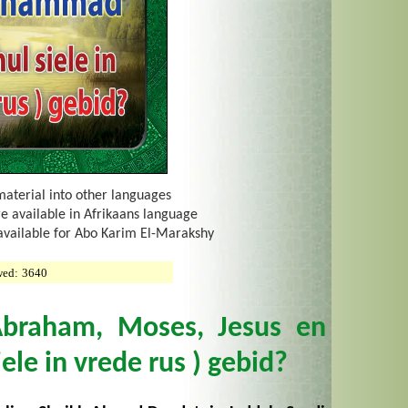
material into other languages
re available in Afrikaans language
 available for Abo Karim El-Marakshy
wed:
3640
Abraham, Moses, Jesus en
e in vrede rus ) gebid?