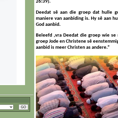
26:39).
Deedat sê aan die groep dat hulle 
maniere van aanbiding is. Hy sê aan h
God aanbid.
Beleefd ,vra Deedat die groep wie se 
groep Jode en Christene sê eenstemmig
aanbid is meer Christen as andere.”