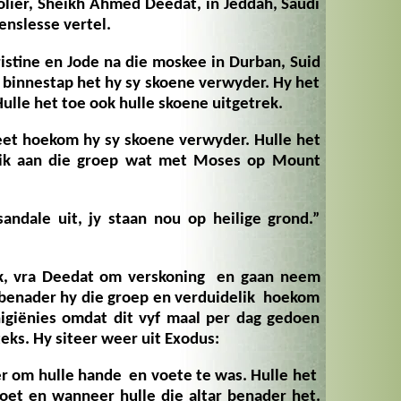
olier, Sheikh Ahmed Deedat, in Jeddah, Saudi
enslesse vertel.
ristine en Jode na die moskee in Durban, Suid
 binnestap het hy sy skoene verwyder. Hy het
ulle het toe ook hulle skoene uitgetrek.
eet hoekom hy sy skoene verwyder. Hulle het
ik aan die groep wat met Moses op Mount
ndale uit, jy staan nou op heilige grond.”
kyk, vra Deedat om verskoning en gaan neem
 benader hy die groep en verduidelik hoekom
 higiënies omdat dit vyf maal per dag gedoen
teks. Hy siteer weer uit Exodus:
er
om hulle hande en voete te was. Hulle het
oet en wanneer hulle die altar benader het.