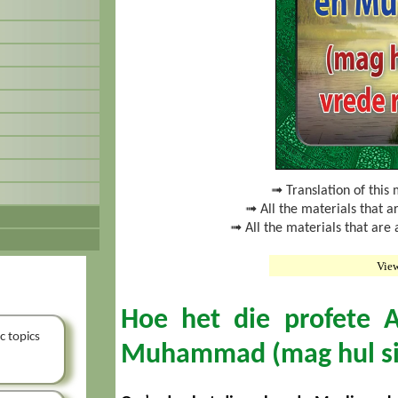
➟ Translation of this 
➟ All the materials that a
➟ All the materials that are
Vie
Hoe het die profete 
c topics
Muhammad (mag hul siel