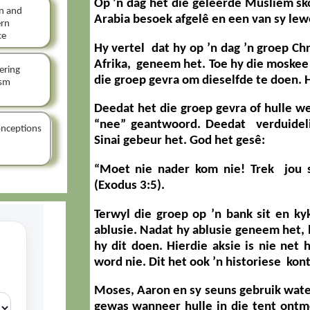
Op ’n dag het die geleerde Musliem sk
n and
Arabia besoek afgelê en een van sy lew
rn
ce
Hy vertel dat hy op ’n dag ’n groep Ch
Afrika, geneem het. Toe hy die moskee
ering
die groep gevra om dieselfde te doen. H
ism
Deedat het die groep gevra of hulle w
“nee” geantwoord. Deedat verduidel
nceptions
Sinai gebeur het. God het gesê:
“Moet nie nader kom nie! Trek jou sa
(Exodus 3:5).
Terwyl die groep op ’n bank sit en 
ablusie. Nadat hy ablusie geneem het,
hy dit doen. Hierdie aksie is nie net
word nie. Dit het ook ’n historiese kon
Moses, Aaron en sy seuns gebruik wat
gewas wanneer hulle in die tent ontm