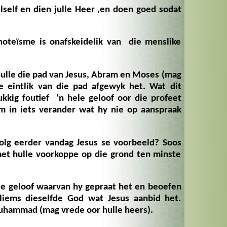
ulself en dien julle Heer ,en doen goed sodat
oteïsme is onafskeidelik van die menslike
ulle die pad van Jesus, Abram en Moses (mag
e eintlik van die pad afgewyk het. Wat dit
kkig foutief ’n hele geloof oor die profeet
m in iets verander wat hy nie op aanspraak
volg eerder vandag Jesus se voorbeeld? Soos
met hulle voorkoppe op die grond ten minste
ie geloof waarvan hy gepraat het en beoefen
liems dieselfde God wat Jesus aanbid het.
hammad (mag vrede oor hulle heers).