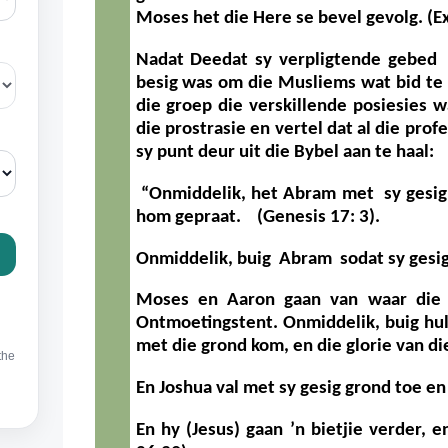
Moses het die Here se bevel gevolg. (E
Nadat Deedat sy verpligtende gebed 
besig was om die Musliems wat bid te 
die groep die verskillende posiesies 
die prostrasie en vertel dat al die prof
sy punt deur uit die Bybel aan te haa
“Onmiddelik, het Abram met sy gesig
hom gepraat. (Genesis 17: 3).
Onmiddelik, buig Abram sodat sy gesi
Moses en Aaron gaan van waar die 
Ontmoetingstent. Onmiddelik, buig hull
met die grond kom, en die glorie van di
En Joshua val met sy gesig grond toe en 
En hy (Jesus) gaan ’n bietjie verder, 