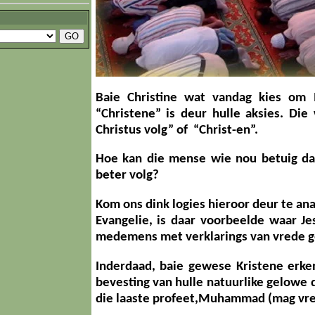
Baie Christine wat vandag kies om
“Christene” is deur hulle aksies. Di
Christus volg” of “Christ-en”.
Hoe kan die mense wie nou betuig dat
beter volg?
Kom ons dink logies hieroor deur te ana
Evangelie, is daar voorbeelde waar Je
medemens met verklarings van vrede geg
Inderdaad, baie gewese Kristene erk
bevesting van hulle natuurlike gelowe d
die laaste profeet,Muhammad (mag vred