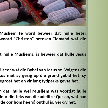
 Musliem te word beweer dat hulle beter
e woord “Christen” beteken “iemand wat die
 hulle Musliems, is beweer dat hulle Jesus
liseer wat die Bybel van Jesus se. Volgens die
sus met sy gesig op die grond gebid het, sy
roet het en vir lang tydperke gevas het.
en dat hulle wel Musliem was voordat hulle
eur die teks van die adellike Qur’an, wat aan
e oor hom heers) onthul is, verkry het.