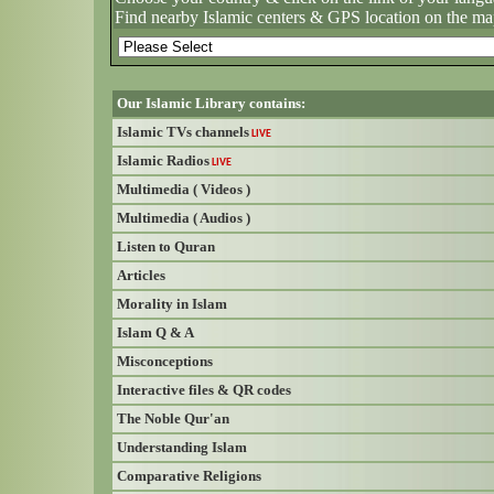
Find nearby Islamic centers & GPS location on the ma
Our Islamic Library contains:
Islamic TVs channels
LIVE
Islamic Radios
LIVE
Multimedia ( Videos )
Multimedia ( Audios )
Listen to Quran
Articles
Morality in Islam
Islam Q & A
Misconceptions
Interactive files & QR codes
The Noble Qur'an
Understanding Islam
Comparative Religions