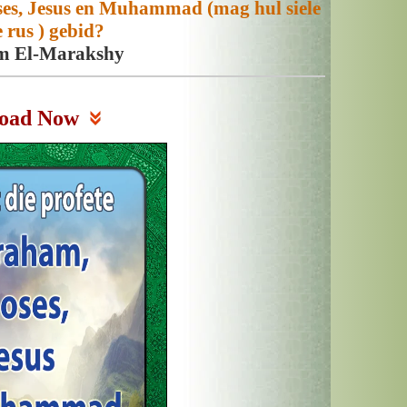
ses, Jesus en Muhammad (mag hul siele
e rus ) gebid?
m El-Marakshy
oad Now