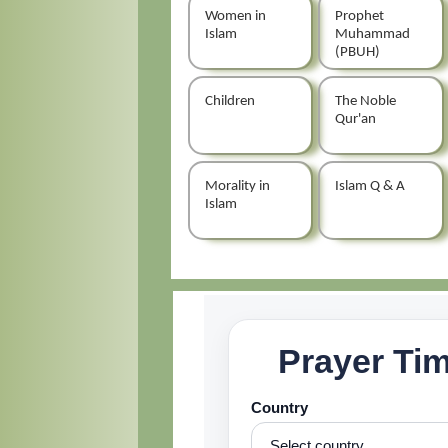
Women in
Prophet
Islam
Muhammad
(PBUH)
Children
The Noble
Qur'an
Morality in
Islam Q & A
Islam