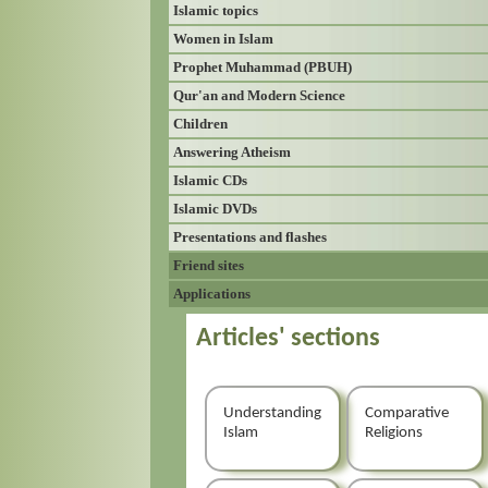
Islamic topics
Women in Islam
Prophet Muhammad (PBUH)
Qur'an and Modern Science
Children
Answering Atheism
Islamic CDs
Islamic DVDs
Presentations and flashes
Friend sites
Applications
Articles' sections
Understanding
Comparative
Islam
Religions