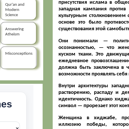
присутствия ислама в обще
Qur'an and
западная кампания против
Modern
Science
культурным столкновением 
основе это было противост
существования этой самобыт
Answering
Atheism
Они понимали — полити
осознанностью, — что жен
куском ткани. Это движущ
Misconceptions
ежедневное провозглашение
должна быть заключена в ч
возможности проявлять себя
Внутри архитектуры запад
растворению, распаду и де
идентичность. Однако хидж
символ — прорезает этот кон
Женщина в хиджабе, про
иллюзию победы, которо