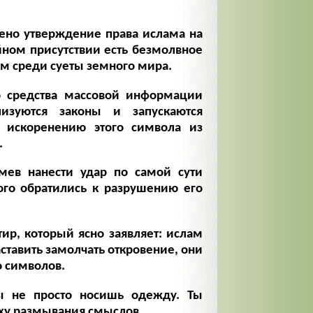
ено утверждение права ислама на
йном присутствии есть безмолвное
ам среди суеты земного мира.
о средства массовой информации
лизуются законы и запускаются
 искоренению этого символа из
.
мев нанести удар по самой сути
ого обратились к разрушению его
ир, который ясно заявляет: ислам
аставить замолчать откровение, они
о символов.
ты не просто носишь одежду. Ты
оху размывания смыслов.