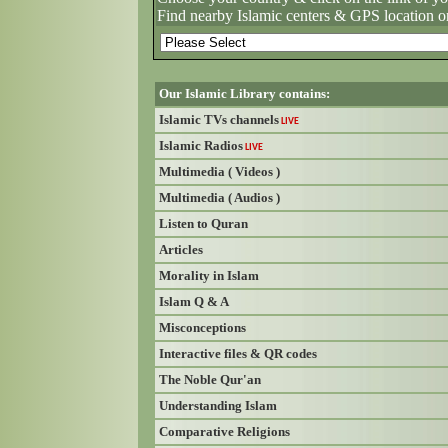
Find nearby Islamic centers & GPS location o
Our Islamic Library contains:
Islamic TVs channels
LIVE
Islamic Radios
LIVE
Multimedia ( Videos )
Multimedia ( Audios )
Listen to Quran
Articles
Morality in Islam
Islam Q & A
Misconceptions
Interactive files & QR codes
The Noble Qur'an
Understanding Islam
Comparative Religions