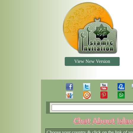
View New Version
Choose your country & click on the link of y