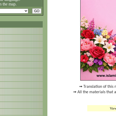
n the map.
➟ Translation of this 
➟ All the materials that 
Vie