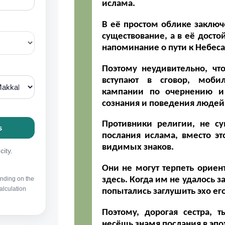
ислама.
В её простом облике заключ
существование, а в её досто
напоминание о пути к Небес
Поэтому неудивительно, чт
вступают в сговор, моби
кампании по очернению и
сознания и поведения людей
Противники религии, не су
послания ислама, вместо эт
видимых знаков.
Они не могут терпеть ориент
здесь. Когда им не удалось з
попытались заглушить эхо ег
Поэтому, дорогая сестра, 
несёшь знамя послания в эп