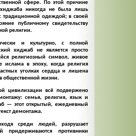
ственной сфере. По этой причине
 хиджаба никогда не была лишь
с традиционной одеждой; в своей
ояние публичному свидетельству
ной религии.
чески и культурно, с полной
ский хиджаб не является просто
ийся религиозный символ, живое
 ислама в эпоху, когда религия
астных уголках сердца и лишена
 в общественной жизни.
ной цивилизации всё подвержено
монтажу: семья, религия, язык и
аб — этот открытый, ежедневный
текст демонтажа.
ходя среди людей, разрушает
й придерживаются противники