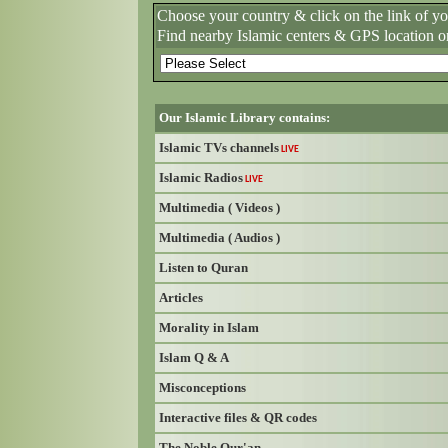
Choose your country & click on the link of y
Find nearby Islamic centers & GPS location o
Our Islamic Library contains:
Islamic TVs channels
LIVE
Islamic Radios
LIVE
Multimedia ( Videos )
Multimedia ( Audios )
Listen to Quran
Articles
Morality in Islam
Islam Q & A
Misconceptions
Interactive files & QR codes
The Noble Qur'an