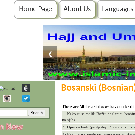
Home Page
About Us
Languages
❮
Bosanski (Bosnian
These are All the articles we have under th
1 - Kako su se molili Božiji poslanici Ibrah
na njih)
2 - Oprosni hadž (posljednji Poslanikov a.s. 
3 - Razgovor između profesora ateiste i stu