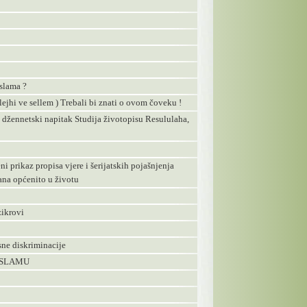
Islama ?
i ve sellem ) Trebali bi znati o ovom čoveku !
ennetski napitak Studija životopisu Resululaha,
 prikaz propisa vjere i šerijatskih pojašnjenja
na općenito u životu
zikrovi
sne diskriminacije
 ISLAMU