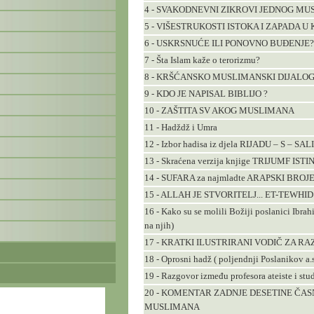
4 - SVAKODNEVNI ZIKROVI JEDNOG M
5 - VIŠESTRUKOSTI ISTOKA I ZAPADA U
6 - USKRSNUĆE ILI PONOVNO BUĐENJE?
7 - Šta Islam kaže o terorizmu?
8 - KRŠĆANSKO MUSLIMANSKI DIJALO
9 - KDO JE NAPISAL BIBLIJO ?
10 - ZAŠTITA SV AKOG MUSLIMANA
11 - Hadždž i Umra
12 - Izbor hadisa iz djela RIJADU – S – SAL
13 - Skraćena verzija knjige TRIJUMF ISTI
14 - SUFARA za najmladte ARAPSKI BROJE
15 - ALLAH JE STVORITELJ... ET-TEWHI
16 - Kako su se molili Božiji poslanici Ibrah
na njih)
17 - KRATKI ILUSTRIRANI VODIČ ZA R
18 - Oprosni hadž ( poljendnji Poslanikov a.
19 - Razgovor između profesora ateiste i st
20 - KOMENTAR ZADNJE DESETINE ČASN
MUSLIMANA