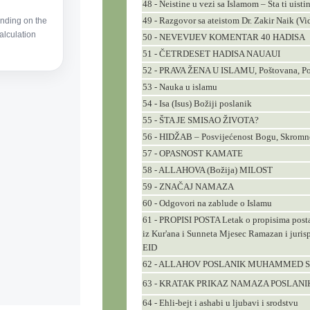
48 - Neistine u vezi sa Islamom – Šta ti uisti
49 - Razgovor sa ateistom Dr. Zakir Naik (Vi
50 - NEVEVIJEV KOMENTAR 40 HADISA
51 - ČETRDESET HADISA NAUAUI
52 - PRAVA ŽENA U ISLAMU, Poštovana, Po
53 - Nauka u islamu
54 - Isa (Isus) Božiji poslanik
55 - ŠTA JE SMISAO ŽIVOTA?
56 - HIDŽAB – Posvijećenost Bogu, Skromno
57 - OPASNOST KAMATE
58 - ALLAHOVA (Božija) MILOST
59 - ZNAČAJ NAMAZA
60 - Odgovori na zablude o Islamu
61 - PROPISI POSTA Letak o propisima posta.
iz Kur'ana i Sunneta Mjesec Ramazan i jur
EID
62 - ALLAHOV POSLANIK MUHAMMED S.A
64 - Ehli-bejt i ashabi u ljubavi i srodstvu