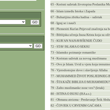
66 - Islam između Istoka i Zapada
67 - Buharijina zbirka hadisa – sažetak
68 - Igraj se i nauči
69 - Plemeniti Kur'an Prijevod značenja na b
70 - Biblijska učenja Isusa Krista koja su ož
71 - KUR'AN NAJSAVRŠENIJE ČUDO
72 - STAV ISLAMA O SEKSU
73 - Islamsko poimanje romantike
74 - Koristan sažetak za novog muslimana
75 - Ovo je Islam. Uvid u vjeru koja trenutno 
76 - Vjerodostojne dove i slavljenje Allaha
77 - MUHAMMED ŽIVOT POSLJEDNJEG 
78 - ŠTA KAŽE BIBLIJA O MUHAMMEDU
79 - Zašto muslimanke nose veo? (letak)
80 - ISTINA O ISUSU (ISA a.s.)
81 - Obmana ateizma - Predavanje Šeik Abd
82 - ČOVJEK U CRVENIM GAĆAMA