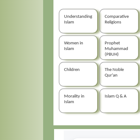
Understanding
Comparative
Islam
Religions
Women in
Prophet
Islam
Muhammad
(PBUH)
Children
The Noble
Qur'an
Morality in
Islam Q & A
Islam