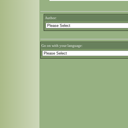
Author:
Go on with your language: