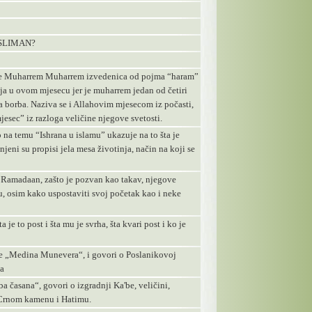
USLIMAN?
ine Muharrem Muharrem izvedenica od pojma “haram”
ja u ovom mjesecu jer je muharrem jedan od četiri
a borba. Naziva se i Allahovim mjesecom iz počasti,
jesec” iz razloga veličine njegove svetosti.
 temu “Ishrana u islamu” ukazuje na to šta je
šnjeni su propisi jela mesa životinja, način na koji se
 Ramadaan, zašto je pozvan kao takav, njegove
u, osim kako uspostaviti svoj početak kao i neke
 je to post i šta mu je svrha, šta kvari post i ko je
„Medina Munevera“, i govori o Poslanikovoj
da
 časana“, govori o izgradnji Ka'be, veličini,
 Crnom kamenu i Hatimu.