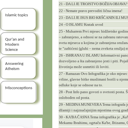
21 - DA LI JE TROJSTVO BOŽIJA OBJAVA?
22 - Nemate pravo prevoditi lična imena!
Islamic topics
23 - DA LI JE ISUS BIO KRŠĆANIN ILI M
24 - O ISLAMU Kratak uvod
25 - Muharrem Prvi mjesec hidžretske god
– zabranjeno, a odnosi se na zabranu ratovan
Qur'an and
sveta mjeseca u kojima je zabranjena oružan
Modern
te “zaštićeni (gluhi – nema zveketa oružja) m
Science
26 - ISHRANA U ISLAMU Informativni pano na
dozvoljeno a šta zabranjeno jesti i piti. Poja
Answering
životinja može usmrtiti ili loviti.
Atheism
27 - Ramazan Ovo Infografika je oko mjesec
vrline, glavne bitke muslimani borili u njem
odluke koje se odnose na to.
Misconceptions
28 - Post Info pano govori o svetosti posta. Šta
oslobođen od posta.
29 - MEDINA MUNEVERA Tema infografa je 
džamiji i najznačajnijim mjestima ovog gra
30 - KA'BA ČASNA Tema infografika je „Ka'ba
Mekamu Ibrahimu, ogrtaču Ka'be, Iltizamu,