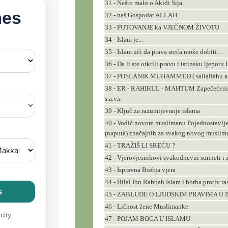
31 - Nešto malo o Akidi Šija.
32 - naš Gospodar ALLAH
33 - PUTOVANJE ka VJEČNOM ŽIVOTU
34 - Islam je...
35 - Islam uči da prava sreća može dobiti…
36 - Da li ste otkrili pravu i istinsku ljepotu 
37 - POSLANIK MUHAMMED ( sallallahu alejh
38 - ER - RAHIKUL - MAHTUM Zapečećeni dž
s.a.v.s
39 - Ključ za razumijevanje islama
40 - Vodič novom muslimanu Pojednostavljeni
(naputa) značajnih za svakog novog muslima
41 - TRAŽIŠ LI SREĆU ?
42 - Vjerovjesnikovi svakodnevni sunneti i 
43 - Ispravna Božija vjera
44 - Bilal Ibn Rabbah Islam i borba protiv ra
45 - ZABLUDE O LJUDSKIM PRAVIMA U
46 - Ličnost žene Muslimanke
47 - POJAM BOGA U ISLAMU