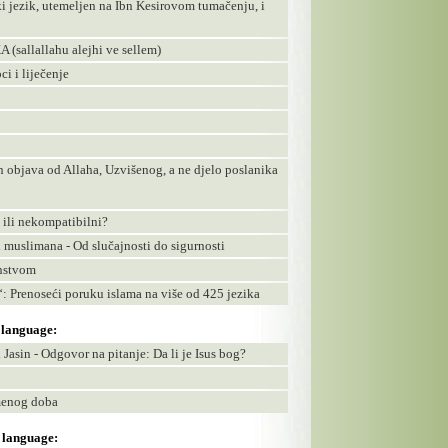
i jezik, utemeljen na Ibn Kesirovom tumačenju, i
llallahu alejhi ve sellem)
ci i liječenje
n objava od Allaha, Uzvišenog, a ne djelo poslanika
 ili nekompatibilni?
i muslimana - Od slučajnosti do sigurnosti
anstvom
n“: Prenoseći poruku islama na više od 425 jezika
s language:
 Jasin - Odgovor na pitanje: Da li je Isus bog?
emenog doba
s language: