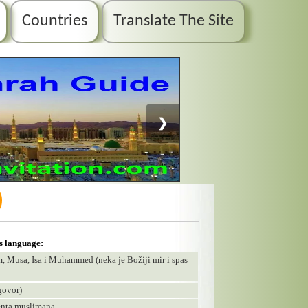
Countries
Translate The Site
❯
)
is language:
im, Musa, Isa i Muhammed (neka je Božiji mir i spas
govor)
denta muslimana