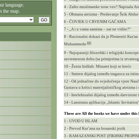
our language.
4 - Zašto muslimanke nose veo? Napisala Ai
n the map.
5 - Obmana ateizma - Predavanje Šeik Abdu
6 - ČOVJEK U CRVENIM GAĆAMA
7 - „A i u vama samima – zar ne vidite?“
8 - Racionalni dokazi da je Plemeniti Kur'an
Muhammeda ﷺ
9 - Najopasniji filozofski i religijski konce
savremenom dobu (sa primjerima iz stvarnog
10 - Ženin hidžab: Minaret koji se kreće
11 - Smiren dijalog između tragaoca za isti
12 - Od jednačine do svjedočenja vjere Naučn
Gustava u kritici materijalističkog ateizma
13 - Intelektualni dijalog između darviniste 
14 - Lansirana aplikacija „Islamic Invitatio
These are All the books we have under this
1 - UVOD U ISLAM
2 - Prevod Kur’ana na bosanski jezik
3 - RAMAZANSKI POST (FIKHSKI PROPISI