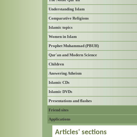
Understanding Islam
Comparative Religions
Islamic topics
Women in Islam
Prophet Muhammad (PBUH)
Qur'an and Modern Science
Children
Answering Atheism
Islamic CDs
Islamic DVDs
Presentations and flashes
Friend sites
Applications
Articles' sections