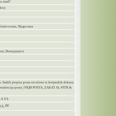
nu znaš?
deo)
častvovana, Njegovana
st, Dostojanstvo
 Sadrži propise posta izvučene iz šerijatskih dokaza
isprudencija posta | FIQH POSTA, ZAKAT AL-FITR &
.V.S.
63 - KRATAK PRIKAZ NAMAZA POSLANIKA, ﷺ