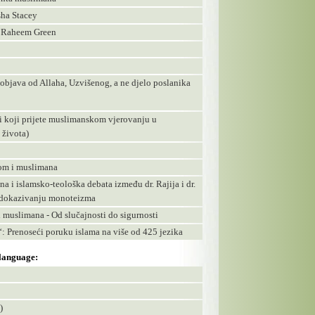
sha Stacey
r Raheem Green
 objava od Allaha, Uzvišenog, a ne djelo poslanika
pti koji prijete muslimanskom vjerovanju u
 života)
nom i muslimana
a i islamsko-teološka debata između dr. Rajija i dr.
 i dokazivanju monoteizma
i muslimana - Od slučajnosti do sigurnosti
n“: Prenoseći poruku islama na više od 425 jezika
 language:
)