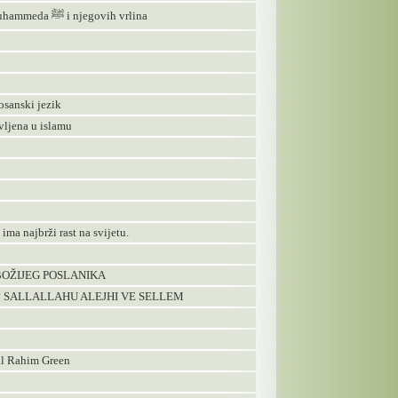
65 - Korisni sažetak životopisa Poslanika Muhammeda ﷺ i njegovih vrlina
osanski jezik
ivljena u islamu
ima najbrži rast na svijetu.
BOŽIJEG POSLANIKA
? SALLALLAHU ALEJHI VE SELLEM
ul Rahim Green