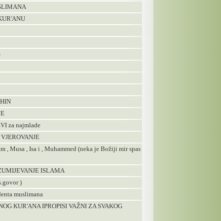
USLIMANA
 KUR'ANU
G
IHIN
NE
VI za najmlade
D VJEROVANJE
im , Musa , Isa i , Muhammed (neka je Božiji mir spas
AZUMIJEVANJE ISLAMA
s.govor )
udenta muslimana
OG KUR'ANA IPROPISI VAŽNI ZA SVAKOG