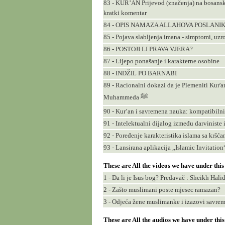
83 - KUR’AN Prijevod (značenja) na bosansk
kratki komentar
84 - OPIS NAMAZA ALLAHOVA POSLANIKA (sa
85 - Pojava slabljenja imana - simptomi, uzro
86 - POSTOJI LI PRAVA VJERA?
87 - Lijepo ponašanje i karakterne osobine
88 - INDŽIL PO BARNABI
89 - Racionalni dokazi da je Plemeniti Kur'a
Muhammeda ﷺ
90 - Kur’an i savremena nauka: kompatibilni
91 - Intelektualni dijalog između darviniste 
92 - Poređenje karakteristika islama sa kršć
93 - Lansirana aplikacija „Islamic Invitatio
These are All the videos we have under thi
1 - Da li je Isus bog? Predavač : Sheikh Halid
2 - Zašto muslimani poste mjesec ramazan?
3 - Odjeća žene muslimanke i izazovi savr
These are All the audios we have under thi