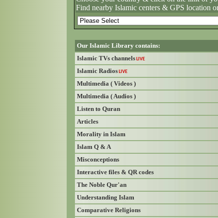
Find nearby Islamic centers & GPS location o
Our Islamic Library contains:
Islamic TVs channels
LIVE
Islamic Radios
LIVE
Multimedia ( Videos )
Multimedia ( Audios )
Listen to Quran
Articles
Morality in Islam
Islam Q & A
Misconceptions
Interactive files & QR codes
The Noble Qur'an
Understanding Islam
Comparative Religions