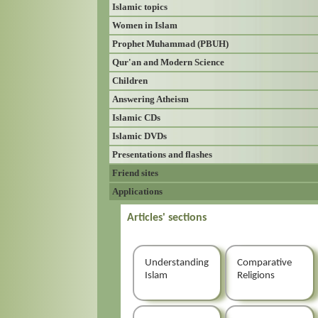
Islamic topics
Women in Islam
Prophet Muhammad (PBUH)
Qur'an and Modern Science
Children
Answering Atheism
Islamic CDs
Islamic DVDs
Presentations and flashes
Friend sites
Applications
Articles' sections
Understanding
Comparative
Islam
Religions