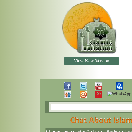
View New Version
Choose your country & click on the link of yo