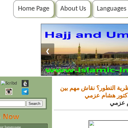
Home Page
About Us
Languages
❮
نظرية التطور؟ نقاش مهم بين
دكتور هشام عزمي
م عزمي
ur language.